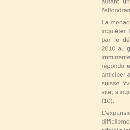
autant u
l'effondr
La menac
inquiéter
par le dé
2010 au g
imminente
répondu e
anticiper 
suisse Yv
site, s'in
(10)
.
L'expansi
difficile