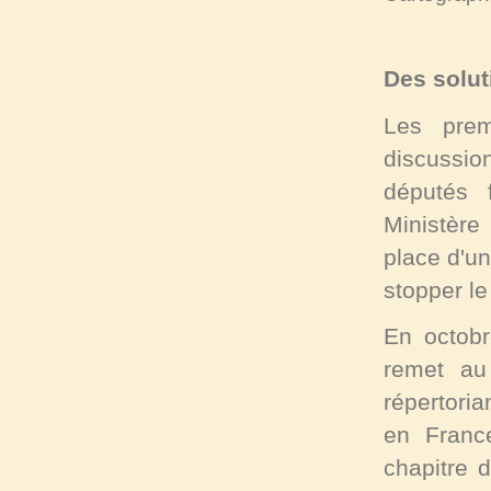
Des solut
Les prem
discussi
députés 
Ministère 
place d'u
stopper l
En octobr
remet au
répertoria
en Franc
chapitre 