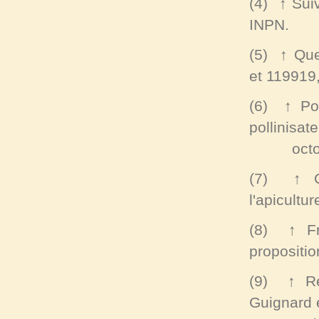
(4)
↑
Sui
INPN.
(5)
↑
Que
et 119919
(6)
↑
Po
pollinisa
octobr
(7)
↑
l'apicultu
(8)
↑
F
propositio
(9)
↑
R
Guignard 