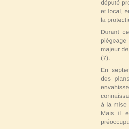
député pr
et local, 
la protec
Durant c
piégeage 
majeur de
(7)
.
En septem
des plan
envahiss
connaissa
à la mise
Mais il e
préoccupat