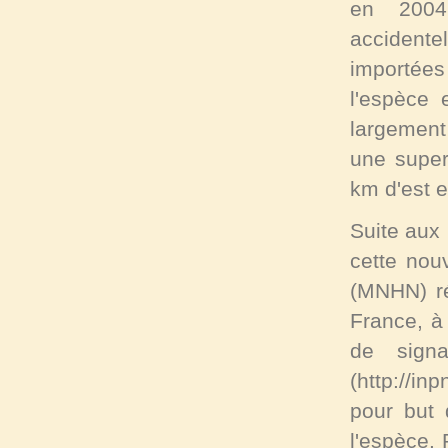
en 2004,
accident
importées
l'espèce 
largement
une super
km d'est 
Suite aux 
cette nou
(MNHN) ré
France, à
de sign
(http://in
pour but 
l'espèce. 