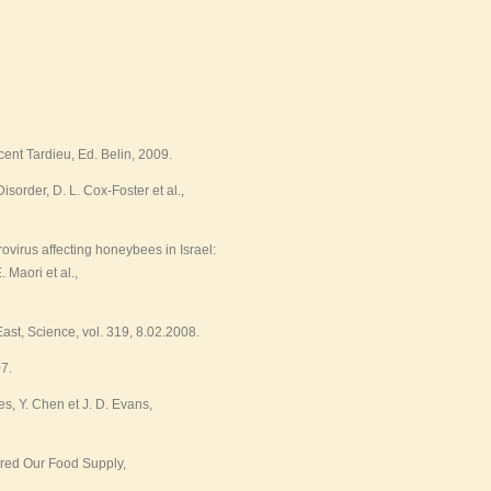
cent Tardieu, Ed. Belin, 2009.
order, D. L. Cox-Foster et al.,
trovirus affecting honeybees in Israel:
Maori et al.,
ast, Science, vol. 319, 8.02.2008.
07.
es, Y. Chen et J. D. Evans,
red Our Food Supply,