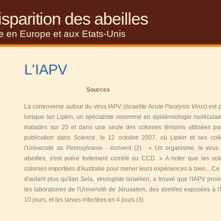
sparition des abeilles
se en Europe et aux Etats-Unis
L'IAPV
Sources
La controverse autour du virus IAPV (
Israelite Acute Paralysis Virus
) est
lorsque Ian Lipkin, un spécialiste renommé en épidémiologie moléculai
malades sur 25 et dans une seule des colonies témoins utilisées p
publication dans
Science
, le 12 octobre 2007, où Lipkin et ses col
l'Université de Pennsylvanie - écrivent
(2)
: « Un organisme, le virus 
abeilles, s'est avéré fortement corrélé au CCD. » A noter que les scie
colonies importées d'Australie pour mener leurs expériences à bien... Ce 
d'autant plus qu'Ilan Sela, virologiste israélien, a trouvé que l'IAPV prov
les laboratoires de l'Université de Jérusalem, des abeilles exposées à
10 jours, et les larves infectées en 4 jours
(3)
.