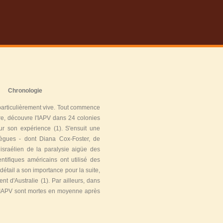
Chronologie
 particulièrement vive. Tout commence
re, découvre l'IAPV dans 24 colonies
our son expérience
(1)
. S'ensuit une
lègues - dont Diana Cox-Foster, de
israélien de la paralysie aigüe des
ntifiques américains ont utilisé des
détail a son importance pour la suite,
ient d'Australie
(1)
. Par ailleurs, dans
 l'IAPV sont mortes en moyenne après