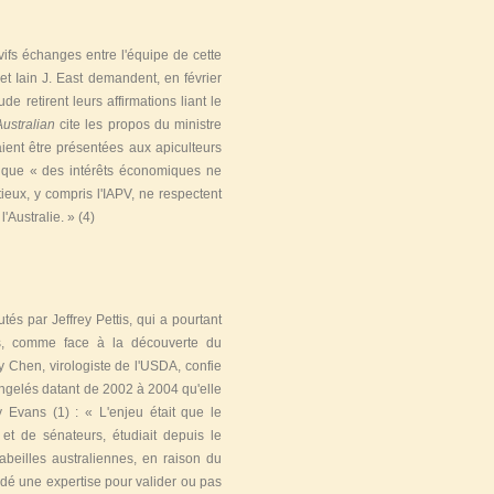
ifs échanges entre l'équipe de cette
et Iain J. East demandent, en février
e retirent leurs affirmations liant le
ustralian
cite les propos du ministre
aient être présentées aux apiculteurs
e que « des intérêts économiques ne
ieux, y compris l'IAPV, ne respectent
l'Australie. »
(4)
és par Jeffrey Pettis, qui a pourtant
s, comme face à la découverte du
y Chen, virologiste de l'USDA, confie
ongelés datant de 2002 à 2004 qu'elle
ay Evans
(1)
: « L'enjeu était que le
 et de sénateurs, étudiait depuis le
abeilles australiennes, en raison du
ndé une expertise pour valider ou pas