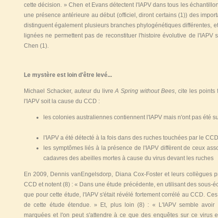
cette décision. » Chen et Evans détectent l'IAPV dans tous les échantillo
une présence antérieure au début (officiel, diront certains
(1)
) des import
distinguent également plusieurs branches phylogénétiques différentes, et 
lignées ne permettent pas de reconstituer l'histoire évolutive de l'IAPV s
Chen
(1)
.
Le mystère est loin d'être levé...
Michael Schacker, auteur du livre
A Spring without Bees
, cite les points
l'IAPV soit la cause du CCD :
les colonies australiennes contiennent l'IAPV mais n'ont pas été 
l'IAPV a été détecté à la fois dans des ruches touchées par le CC
les symptômes liés à la présence de l'IAPV diffèrent de ceux ass
cadavres des abeilles mortes à cause du virus devant les ruches
En 2009, Dennis vanEngelsdorp, Diana Cox-Foster et leurs collègues p
CCD et notent
(8)
: « Dans une étude précédente, en utilisant des sous-é
que pour cette étude, l'IAPV s'était révélé fortement corrélé au CCD. Ces 
de cette étude étendue. » Et, plus loin
(8)
: « L'IAPV semble avoir 
marquées et l'on peut s'attendre à ce que des enquêtes sur ce virus et