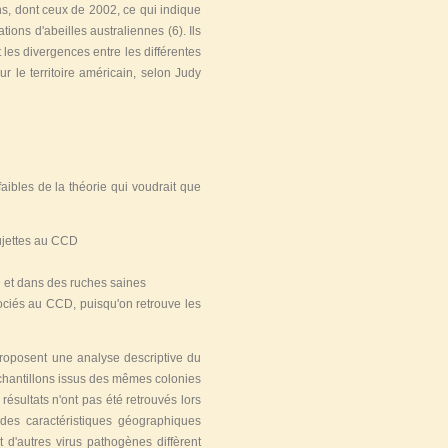
ns, dont ceux de 2002, ce qui indique
ations d'abeilles australiennes
(6)
. Ils
les divergences entre les différentes
ur le territoire américain, selon Judy
 faibles de la théorie qui voudrait que
sujettes au CCD
D et dans des ruches saines
ociés au CCD, puisqu'on retrouve les
roposent une analyse descriptive du
chantillons issus des mêmes colonies
résultats n'ont pas été retrouvés lors
des caractéristiques géographiques
 d'autres virus pathogènes diffèrent