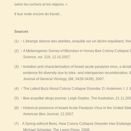
selon les ruchers et les régions. »
Il leur reste encore du travail...
Sources
(1)
↑
L'étrange silence des abeilles, enquête sur un déclin inquiétant, Vin
(2)
↑
A Metanogemic Survey of Microbes in Honey Bee Colony Collapse Dis
Science, vol. 318, 12.10.2007.
(3)
↑
Isolation and characterization of Israeli acute paralysis virus, a dicis
evidence for diversity due to intra- and interspecies recombination, E. 
Journal of General Virology, (88, 3428-3438), 2007.
(4)
↑
The Latest Buzz About Colony Collapse Disorder, D. Anderson, I. J. E
(5)
↑
Bee acquittal stings journal, Leigh Dayton, The Australian, 21.11.20
(6)
↑
Historical presence of Israeli Acute Paralysis Virus in the United Stat
American Bee Journal, 12.2007.
(7) A Spring without Bees, How Colony Collapse Disorder Has Endange
Michael Schacker, The Lyons Press, 2008.