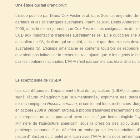
Une étude qui fait grand bruit
L'étude publiée par Diana Cox-Foster et al. dans Science engendre de v
dernière et les scientifiques australiens. Parmi ceux-ci, Denis Anderson 
2008, dans le même journal, que Cox-Foster et les cosignataires de l'étud
CCD aux importations d'abeilles australiennes
(4)
. Et le quotidien
The A
australien de l'Agriculture qui se plaint, estimant que des excuses devr
australiens
(5)
. L'équipe américaine se contente toutefois de répondr
devraient pas influencer la recherche » et ajoute que « les agents infect
pas les frontières nationales. L'IAPV n'est pas confiné aux Etats-Unis ou à 
Le scepticisme de l'USDA
Les scientifiques du Département d'Etat de l'agriculture (USDA), chapeaut
signé l'étude métagénomique sus-mentionnée, expriment des doute
microchampignon
Nosema ceranae
, et continuent leurs recherches. Jud
en octobre 2008 à Vincent Tardieu, à propos d'analyses d'échantillons c
a entreprises un an auparavant avec son collègue immunologiste J
Ministère de l'agriculture américain, sous la pression des apiculteurs
printemps l'opportunité de décréter un embargo sur les importations d'
risque d'infection du cheptel américain avec l'IAPV. Et ils nous ont dema