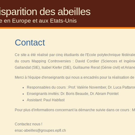
sparition des abeilles
se en Europe et aux Etats-Unis
Contact
Ce site a été réalisé par cinq étudiants de l'Ecole polytechnique fédér
du cours Mapping Controversies : David Cordier (Sciences et ingénie
Gallandat (SIE), Isabel Kiefer (SIE), Guillaume Rerat (Génie civil) et Arian
Merci à l'équipe d'enseignants qui nous a encadrés pour la réalisation de 
Responsables du cours : Prof. Valérie November, Dr. Luca Pattaron
Enseignants invités: Dr. Boris Beaude, Dr. Abram Pointet
Assistant: Paul Habfast
Pour plus d'informations concernant la démarche suivie dans ce cours :
M
Contactez nous !
enac-abeilles@groupes.epfl.ch