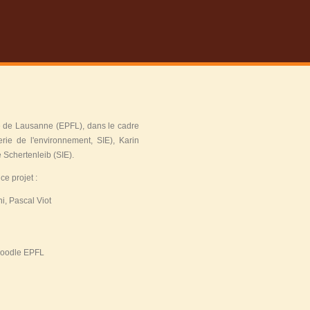
ale de Lausanne (EPFL), dans le cadre
rie de l'environnement, SIE), Karin
e Schertenleib (SIE).
ce projet :
i, Pascal Viot
oodle EPFL