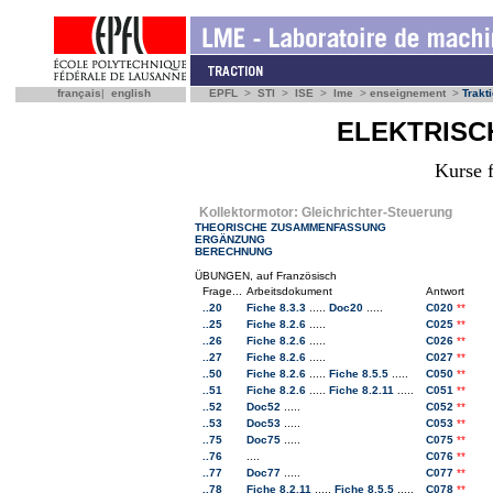
français
|
english
EPFL
>
STI
>
ISE
>
lme
>
enseignement
>
Trakt
ELEKTRIS
Kurse 
Kollektormotor: Gleichrichter-Steuerung
THEORISCHE ZUSAMMENFASSUNG
ERGÄNZUNG
BERECHNUNG
ÜBUNGEN, auf Französisch
Frage...
Arbeitsdokument
Antwort
..20
Fiche 8.3.3
.....
Doc20
.....
C020
**
..25
Fiche 8.2.6
.....
C025
**
..26
Fiche 8.2.6
.....
C026
**
..27
Fiche 8.2.6
.....
C027
**
..50
Fiche 8.2.6
.....
Fiche 8.5.5
.....
C050
**
..51
Fiche 8.2.6
.....
Fiche 8.2.11
.....
C051
**
..52
Doc52
.....
C052
**
..53
Doc53
.....
C053
**
..75
Doc75
.....
C075
**
..76
....
C076
**
..77
Doc77
.....
C077
**
..78
Fiche 8.2.11
.....
Fiche 8.5.5
.....
C078
**