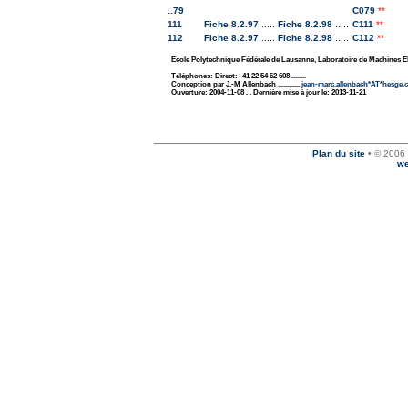
..79
C079
**
111
Fiche 8.2.97
.....
Fiche 8.2.98
.....
C111
**
112
Fiche 8.2.97
.....
Fiche 8.2.98
.....
C112
**
Ecole Polytechnique Fédérale de Lausanne, Laboratoire de Machines E
Téléphones: Direct:+41 22 54 62 608 ........
Conception par J.-M Allenbach ............
jean-marc.allenbach*AT*hesge.
Ouverture: 2004-11-08 . . Dernière mise à jour le: 2013-11-21
Plan du site
• © 2006 
we