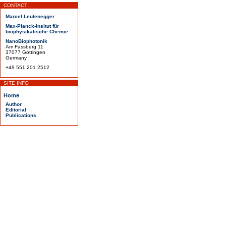
CONTACT
Marcel Leutenegger
Max-Planck-Insitut für
biophysikalische Chemie
NanoBiophotonik
Am Fassberg 11
37077 Göttingen
Germany
+49 551 201 2512
SITE INFO
Home
Author
Editorial
Publications