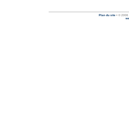
Plan du site
• © 2006 
we