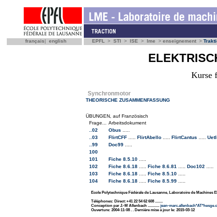
français
|
english
EPFL
>
STI
>
ISE
>
lme
>
enseignement
>
Trakt
ELEKTRIS
Kurse 
Synchronmotor
THEORISCHE ZUSAMMENFASSUNG
ÜBUNGEN, auf Französisch
Frage...
Arbeitsdokument
..02
Obus
.....
..03
FlirtCFF
.....
FlirtAbello
.....
FlirtCantus
.....
Uet
..99
Doc99
.....
100
101
Fiche 8.5.10
.....
102
Fiche 8.6.18
.....
Fiche 8.6.81
.....
Doc102
.....
103
Fiche 8.6.18
.....
Fiche 8.5.10
.....
104
Fiche 8.6.18
.....
Fiche 8.5.99
.....
Ecole Polytechnique Fédérale de Lausanne, Laboratoire de Machines E
Téléphones: Direct:+41 22 54 62 608 ........
Conception par J.-M Allenbach ............
jean-marc.allenbach*AT*hesge.
Ouverture: 2004-11-08 . . Dernière mise à jour le: 2015-03-12