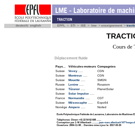
deutsch
|
english
EPFL
>
STI
>
ISE
>
lme
>
enseignement
>
tracti
TRACTI
Cours de 
Déplacement fluide
Pays...
Véhicules-moteurs
Compagnies
Suisse
Vevey
.....
CGN
Suisse
Montreux
.....
CGN
Suisse
Mouette
.....
SMGN
Russie
Lenine
.....
Rosatom
Suisse
Tûranor
.....
PlanetSolar
Suisse
Solar Impulse
.....
France
Normandie
.....
CGT
Suisse
Mésoscaphe
.....
Expo64
Norvège
Ampere
.....
Norled
Ecole Polytechnique Fédérale de Lausanne, Laboratoire de Machines E
Téléphones: Direct:+41 22 54 62 608 ........
Conception par J.-M Allenbach ............
jean-marc.allenbach*AT*hesge.c
Ouverture: 2004-11-08 . . Dernière mise à jour le: 2017-03-20