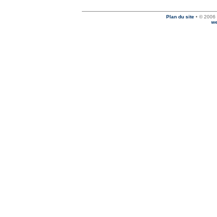
Plan du site
• © 2006 
we