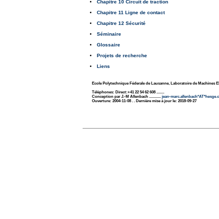
Chapitre 10 Circuit de traction
Chapitre 11 Ligne de contact
Chapitre 12 Sécurité
Séminaire
Glossaire
Projets de recherche
Liens
Ecole Polytechnique Féderale de Lausanne, Laboratoire de Machines E
Téléphones: Direct:+41 22 54 62 608 ........
Conception par J.-M Allenbach ............
jean-marc.allenbach*AT*hesge.
Ouverture: 2004-11-08 . . Dernière mise à jour le: 2018-09-27