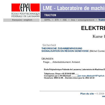
français
|
english
EPFL
>
STI
>
ISE
>
lme
>
enseignement
>
Trakt
ELEKTR
Kurse 
Sicherheit
THEORISCHE ZUSAMMENFASSUNG
SIGNALISATION EN RÉGION GENEVOISE
(Michel Comte)
ÜBUNGEN
Frage...
Arbeitsdokument
Antwort
Ecole Polytechnique Féderale de Lausanne, Laboratoire de Machines E
Téléphones: Direct:+41 22 54 62 608 ........
Conception par J.-M Allenbach ............
jean-marc.allenbach*AT*epfl.ch
Ouverture: 2004-11-08 . . Dernière mise à jour le: 2011-12-13
Plan du site
• © 2006 
we